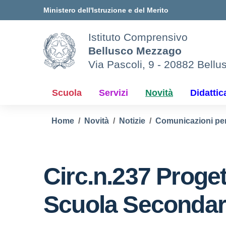
Vai ai contenuti
Vai al menu di navigazione
Vai al footer
Ministero dell'Istruzione e del Merito
Istituto Comprensivo
Bellusco Mezzago
Via Pascoli, 9 - 20882 Bellu
Scuola
Servizi
Novità
Didattic
Home
Novità
Notizie
Comunicazioni per 
Circ.n.237 Prog
Scuola Secondar