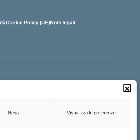
ità
Cookie Policy (UE)
Note legali
icio: HXB3FP
 AOO: A59ET8A
Nega
Visualizza le preferenze