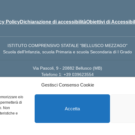
cy Policy
Dichiarazione di accessibilità
Obiettivi di Accessibil
ISTITUTO COMPRENSIVO STATALE "BELLUSCO MEZZAGO"
Scuola dell'Infanzia, scuola Primaria e scuola Secondaria di I Grado
Via Pascoli, 9 - 20882 Bellusco (MB)
Telefono 1: +39 039623554
Gestisci Consenso Cookie
anografico: MBIC8CP00B – Codice Fiscale: 94030940152 – Codice Uff
istsc_miic8cp00e – Codice Univoco di Fatturazione: UFA8BU – Codice
memorizzare e/o
 permetterà di
to. Non
Accetta
Email: mbic8cp00b@istruzione.it – PEC: mbic8cp00b@pec.istruzione.it
teristiche e
Note legali