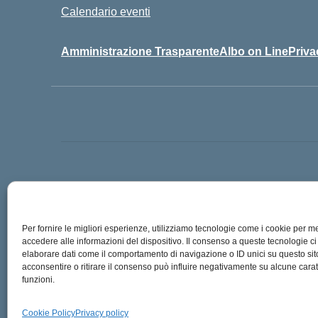
Calendario eventi
Amministrazione Trasparente
Albo on Line
Priva
Codice Mecc
Codice iPA: 
Per fornire le migliori esperienze, utilizziamo tecnologie come i cookie per 
accedere alle informazioni del dispositivo. Il consenso a queste tecnologie ci
elaborare dati come il comportamento di navigazione o ID unici su questo si
acconsentire o ritirare il consenso può influire negativamente su alcune carat
funzioni.
Cookie Policy
Privacy policy