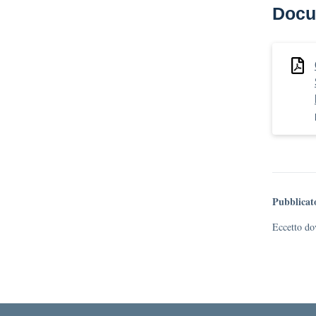
Docu
Pubblicat
Eccetto dov