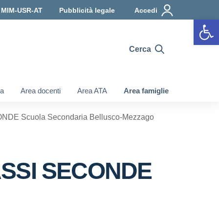
a MIM-USR-AT
Pubblicità legale
Accedi
Apr
Cerca
ia
Area docenti
Area ATA
Area famiglie
CONDE Scuola Secondaria Bellusco-Mezzago
CLASSI SECONDE