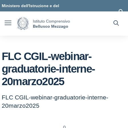
Vai ai contenuti
Vai al menu di navigazione
Vai al footer
Ministero dell'Istruzione e del
Merito
Istituto Comprensivo
Bellusco Mezzago
FLC CGIL-webinar-
graduatorie-interne-
20marzo2025
FLC CGIL-webinar-graduatorie-interne-
20marzo2025
0