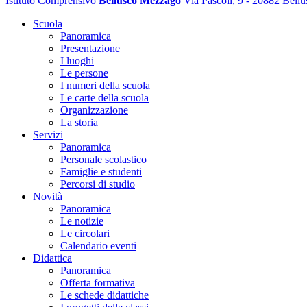
Istituto Comprensivo
Bellusco Mezzago
Via Pascoli, 9 - 20882 Bell
Scuola
Panoramica
Presentazione
I luoghi
Le persone
I numeri della scuola
Le carte della scuola
Organizzazione
La storia
Servizi
Panoramica
Personale scolastico
Famiglie e studenti
Percorsi di studio
Novità
Panoramica
Le notizie
Le circolari
Calendario eventi
Didattica
Panoramica
Offerta formativa
Le schede didattiche