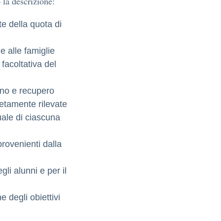
 la descrizione:
te della quota di
 e alle famiglie
 facoltativa del
gno e recupero
retamente rilevate
uale di ciascuna
provenienti dalla
gli alunni e per il
e degli obiettivi