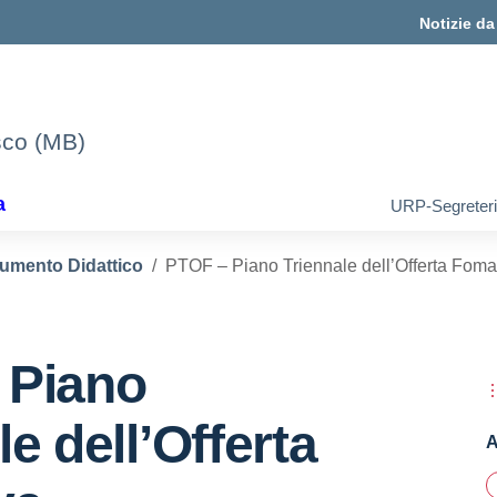
Notizie d
sco (MB)
a
URP-Segreter
umento Didattico
PTOF – Piano Triennale dell’Offerta Foma
 Piano
le dell’Offerta
A