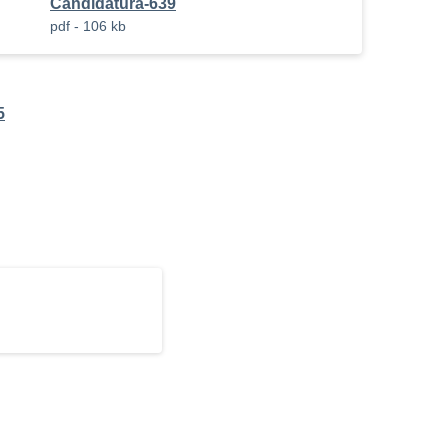
Candidatura-639
pdf - 106 kb
5