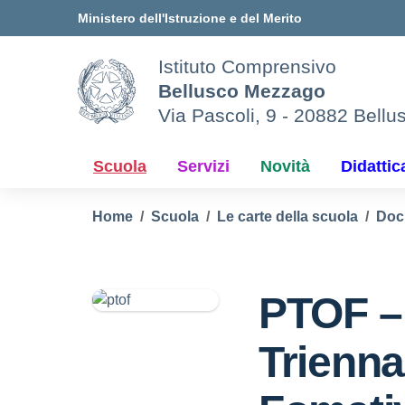
Vai ai contenuti
Vai al menu di navigazione
Vai al footer
Ministero dell'Istruzione e del Merito
Istituto Comprensivo
Bellusco Mezzago
Via Pascoli, 9 - 20882 Bellu
Scuola
Servizi
Novità
Didattic
Home
Scuola
Le carte della scuola
Doc
PTOF –
Trienna