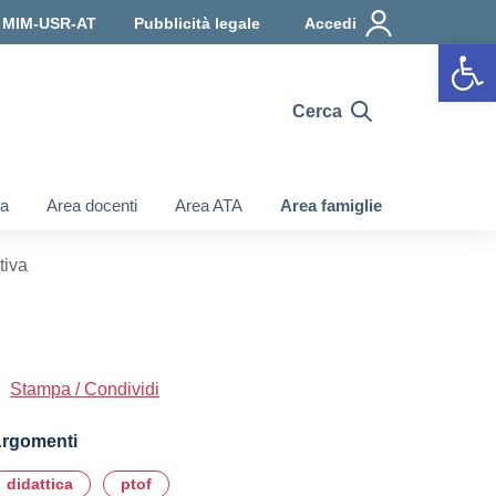
a MIM-USR-AT
Pubblicità legale
Accedi
Apr
Cerca
ia
Area docenti
Area ATA
Area famiglie
tiva
Stampa / Condividi
rgomenti
didattica
ptof