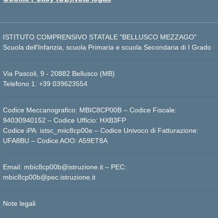
ISTITUTO COMPRENSIVO STATALE "BELLUSCO MEZZAGO"
Scuola dell'Infanzia, scuola Primaria e scuola Secondaria di I Grado
Via Pascoli, 9 - 20882 Bellusco (MB)
Telefono 1: +39 039623554
Codice Meccanografico: MBIC8CP00B – Codice Fiscale:
94030940152 – Codice Ufficio: HXB3FP
Codice iPA: istsc_miic8cp00e – Codice Univoco di Fatturazione:
UFA8BU – Codice AOO: A59ET8A
Email: mbic8cp00b@istruzione.it – PEC:
mbic8cp00b@pec.istruzione.it
Note legali