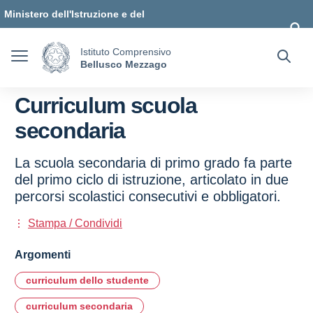
Vai ai contenuti
Vai al menu di navigazione
Vai al footer
Ministero dell'Istruzione e del
Merito
Istituto Comprensivo
Bellusco Mezzago
Curriculum scuola
secondaria
La scuola secondaria di primo grado fa parte
del primo ciclo di istruzione, articolato in due
percorsi scolastici consecutivi e obbligatori.
Stampa / Condividi
Argomenti
curriculum dello studente
curriculum secondaria