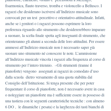
fisarmonica, flauto traverso, tromba e violoncello a Bellusco. I
ragazzi che desiderano iscriversi all’Indirizzo musicale sono
convocati per un test percettivo e orientativo-attitudinale. Infatti,
anche se i genitori o i ragazzi possono esprimere la loro
preferenza riguardo allo strumento che desidererebbero imparare
a suonare, la scelta finale spetta agli insegnanti di strumento, che
orienteranno gli alunni a seconda delle loro attitudini. Per essere
ammessi all’Indirizzo musicale non è necessario saper già
suonare uno strumento né conoscere le note. L’ammissione
all’Indirizzo musicale vincola i ragazzi alla frequenza al corso di
strumento per l’intero triennio. –Gli strumenti (tranne il
pianoforte) vengono assegnati ai ragazzi in comodato d’uso
dalla scuola dietro versamento di una quota stabilita dal
Consiglio dell’Istituzione. Si tenga presente che per poter
frequentare il corso di pianoforte, non è necessario avere in casa
o noleggiare un pianoforte ma è sufficiente essere in possesso di
una tastiera con le seguenti caratteristiche tecniche : con almeno
6 DO , le dinamiche ( pesata) e la larghezza dei tasti bianchi di