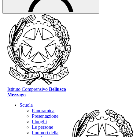
Istituto Comprensivo
Bellusco
Mezzago
Scuola
Panoramica
Presentazione
I luoghi
Le persone
I numeri della