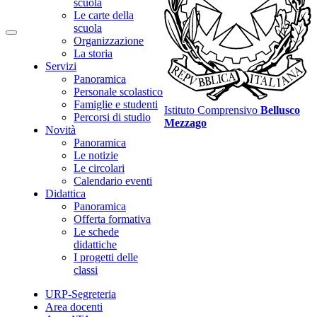
scuola
Le carte della
scuola
Organizzazione
La storia
Servizi
Panoramica
Personale scolastico
Famiglie e studenti
Istituto Comprensivo
Bellusco
Percorsi di studio
Mezzago
Novità
Panoramica
Le notizie
Le circolari
Calendario eventi
Didattica
Panoramica
Offerta formativa
Le schede
didattiche
I progetti delle
classi
URP-Segreteria
Area docenti