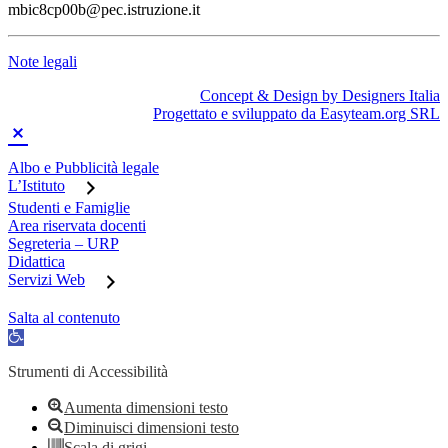
mbic8cp00b@pec.istruzione.it
Note legali
Concept & Design by Designers Italia
Progettato e sviluppato da Easyteam.org SRL
Albo e Pubblicità legale
L’Istituto
Studenti e Famiglie
Area riservata docenti
Segreteria – URP
Didattica
Servizi Web
Salta al contenuto
Apri
la
barra
Strumenti di Accessibilità
degli
strumenti
Aumenta dimensioni testo
Diminuisci dimensioni testo
Scala di grigi