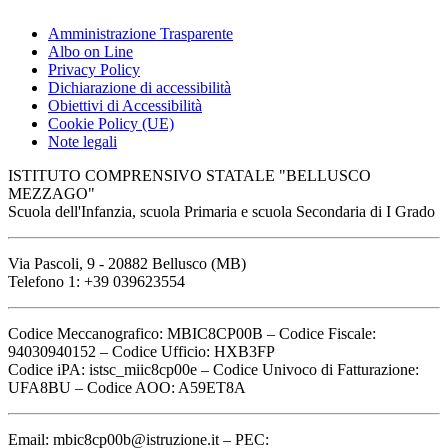
Amministrazione Trasparente
Albo on Line
Privacy Policy
Dichiarazione di accessibilità
Obiettivi di Accessibilità
Cookie Policy (UE)
Note legali
ISTITUTO COMPRENSIVO STATALE "BELLUSCO
MEZZAGO"
Scuola dell'Infanzia, scuola Primaria e scuola Secondaria di I Grado
Via Pascoli, 9 - 20882 Bellusco (MB)
Telefono 1: +39 039623554
Codice Meccanografico: MBIC8CP00B – Codice Fiscale:
94030940152 – Codice Ufficio: HXB3FP
Codice iPA: istsc_miic8cp00e – Codice Univoco di Fatturazione:
UFA8BU – Codice AOO: A59ET8A
Email: mbic8cp00b@istruzione.it – PEC: