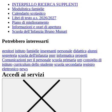
INTERPELLO RICERCA SUPPLENTI
Modulistica famiglie
Calendario scolastico
Libri di testo a.s. 2026/2027
Piano di miglioramento
Informazioni e orari di apertura
Scuola dell’Infanzia Bruno Munari
Potrebbero interessarti
genitori
istituto
famiglie
insegnanti
personale
didattica
alunni
segreteria
scuola dell'infanzia
pnrr
informatica
progetti
Comunicazioni per il personale
scuola primaria
urp
consiglio di
istituto
curriculum dello studente
scuola secondaria
registro
elettronico
news
Accedi ai servizi