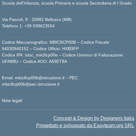
Scuola dell'Infanzia, scuola Primaria e scuola Secondaria di I Grado
Via Pascoli, 9 - 20882 Bellusco (MB)
Telefono 1: +39 039623554
Codice Meccanografico: MBIC8CP00B – Codice Fiscale:
94030940152 – Codice Ufficio: HXB3FP
Codice iPA: istsc_miic8cp00e – Codice Univoco di Fatturazione:
UFA8BU – Codice AOO: A59ET8A
Email: mbic8cp00b@istruzione.it – PEC:
mbic8cp00b@pec.istruzione.it
Note legali
Concept & Design by Designers Italia
Progettato e sviluppato da Easyteam.org SRL