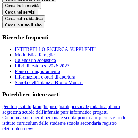
Cerca tra le
novità
Cerca nei
servizi
Cerca nella
didattica
Cerca in
tutto il sito
Ricerche frequenti
INTERPELLO RICERCA SUPPLENTI
Modulistica famiglie
Calendario scolastico
Libri di testo a.s. 2026/2027
Piano di miglioramento
Informazioni e orari di apertura
Scuola dell’Infanzia Bruno Munari
Potrebbero interessarti
genitori
istituto
famiglie
insegnanti
personale
didattica
alunni
segreteria
scuola dell'infanzia
pnrr
informatica
progetti
Comunicazioni per il personale
scuola primaria
urp
consiglio di
istituto
curriculum dello studente
scuola secondaria
registro
elettronico
news