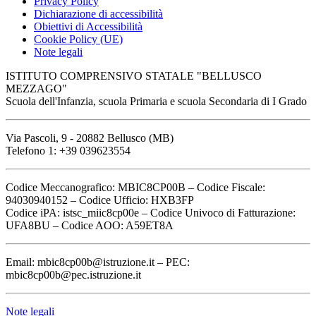
Privacy Policy
Dichiarazione di accessibilità
Obiettivi di Accessibilità
Cookie Policy (UE)
Note legali
ISTITUTO COMPRENSIVO STATALE "BELLUSCO
MEZZAGO"
Scuola dell'Infanzia, scuola Primaria e scuola Secondaria di I Grado
Via Pascoli, 9 - 20882 Bellusco (MB)
Telefono 1: +39 039623554
Codice Meccanografico: MBIC8CP00B – Codice Fiscale:
94030940152 – Codice Ufficio: HXB3FP
Codice iPA: istsc_miic8cp00e – Codice Univoco di Fatturazione:
UFA8BU – Codice AOO: A59ET8A
Email: mbic8cp00b@istruzione.it – PEC:
mbic8cp00b@pec.istruzione.it
Note legali