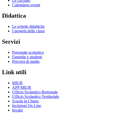
Le circolari
Calendario eventi
Didattica
Le schede didattiche
I progetti delle classi
Servizi
Personale scolastico
Famiglie e studenti
Percorsi di studio
Link utili
MIUR
APP MIUR
Ufficio Scolastico Regionale
Ufficio Scolastico Territoriale
Scuola in Chiaro
Iscrizioni On Line
Invalsi